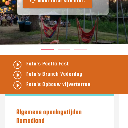
meer info! Klik hier.
I
Foto's Paella Fest
I
Foto's Brunch Vaderdag
I
Foto's Opbouw vijverterras
Algemene openingstijden
Nomadland