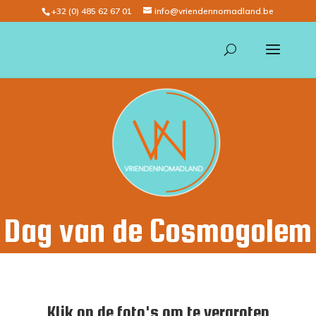
+32 (0) 485 62 67 01
info@vriendennomadland.be
Dag van de Cosmogolem
2025
Klik op de foto's om te vergroten